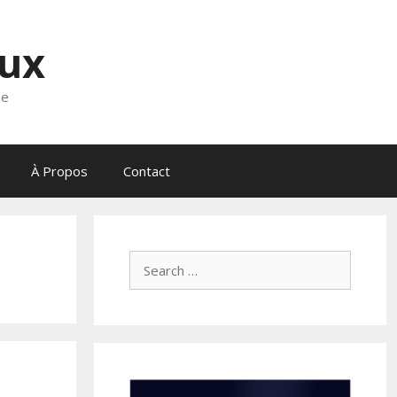
eux
ne
À Propos
Contact
Search
for: