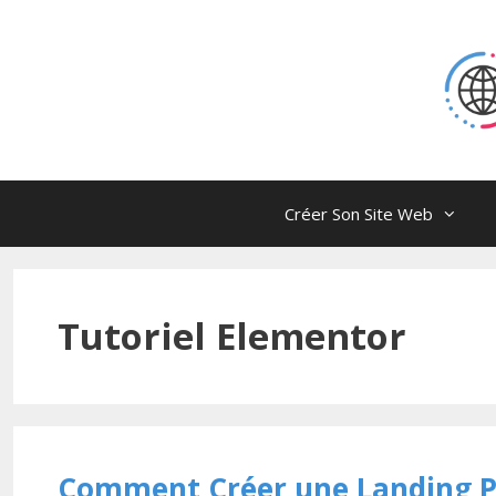
Skip
to
content
Créer Son Site Web
Tutoriel Elementor
Comment Créer une Landing Pa