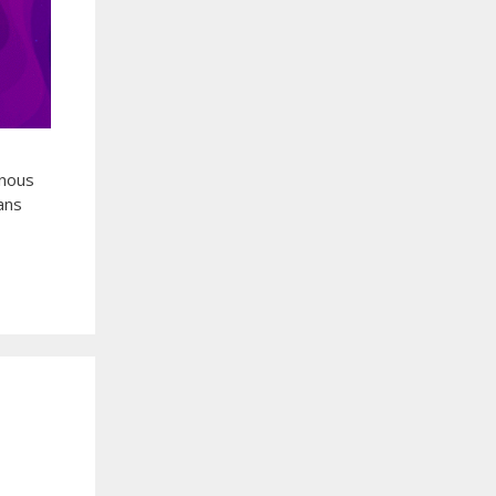
 nous
ans