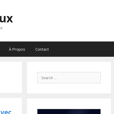
eux
ne
À Propos
Contact
Search
for:
avec