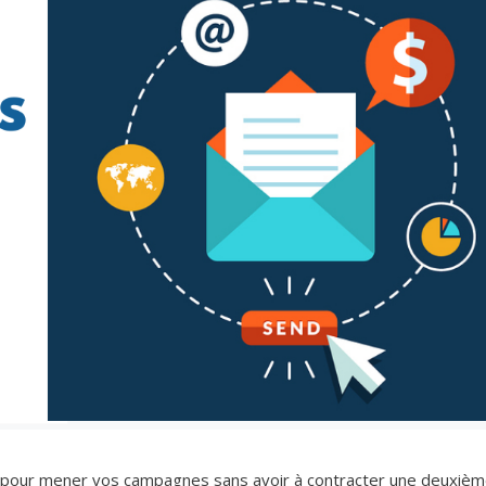
er pour mener vos campagnes sans avoir à contracter une deuxiè