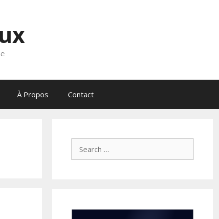
eux
ne
À Propos
Contact
Search
for: