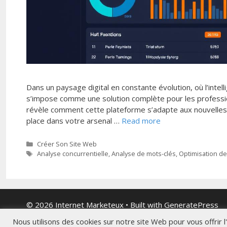
Dans un paysage digital en constante évolution, où l’intel
s’impose comme une solution complète pour les profess
révèle comment cette plateforme s’adapte aux nouvelles t
place dans votre arsenal …
Read more
Categories
Créer Son Site Web
Tags
Analyse concurrentielle
,
Analyse de mots-clés
,
Optimisation d
© 2026 Internet Marketeux
• Built with
GeneratePress
Nous utilisons des cookies sur notre site Web pour vous offrir 