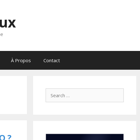
eux
ne
À Propos
Contact
Search
for:
O ?