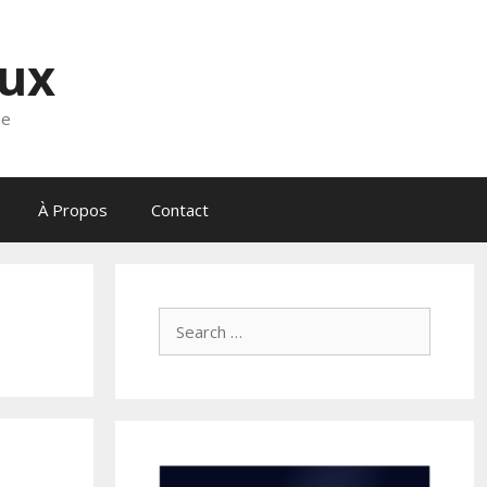
eux
ne
À Propos
Contact
Search
for: