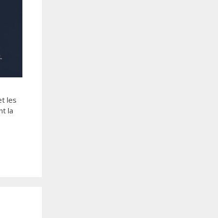
t les
t la