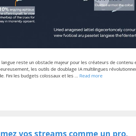
a langue reste un obstacle majeur pour les créateurs de contenu e
Heureusement, les outils de doublage IA multilingues révolutionnen
. Fini les budgets colossaux et les …
Read more
nimez vos streams comme un pro.