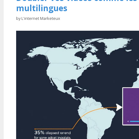
multilingues
by
L'internet Marketeux