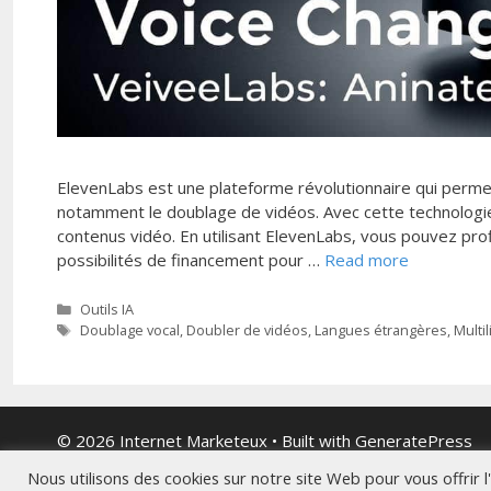
ElevenLabs est une plateforme révolutionnaire qui permet
notamment le doublage de vidéos. Avec cette technologi
contenus vidéo. En utilisant ElevenLabs, vous pouvez pro
possibilités de financement pour …
Read more
Categories
Outils IA
Tags
Doublage vocal
,
Doubler de vidéos
,
Langues étrangères
,
Multi
© 2026 Internet Marketeux
• Built with
GeneratePress
Nous utilisons des cookies sur notre site Web pour vous offrir 