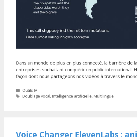
Dans un monde de plus en plus connecté, la barrière de l
entreprises souhaitant conquérir un public international. 
façon dont nous partageons nos vidéos à travers le monde
Categories
Outils IA
Tags
Doublage vocal
,
Intelligence artificielle
,
Multilingue
Voice Changer ElevenLabs : a