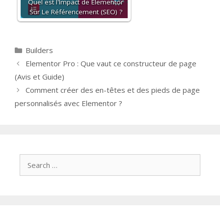
Quel est l'Impact de Elementor
Sur Le Référencement (SEO) ?
Categories
Builders
Post
Elementor Pro : Que vaut ce constructeur de page
navigation
(Avis et Guide)
Comment créer des en-têtes et des pieds de page
personnalisés avec Elementor ?
Search
for: