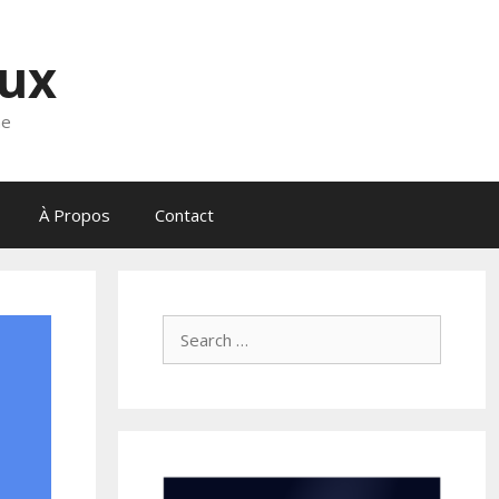
eux
ne
À Propos
Contact
Search
for: