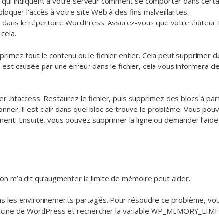
les qui indiquent à votre serveur comment se comporter dans cert
 bloquer l’accès à votre site Web à des fins malveillantes.
access dans le répertoire WordPress. Assurez-vous que votre éditeur
cela.
primez tout le contenu ou le fichier entier. Cela peut supprimer d
est causée par une erreur dans le fichier, cela vous informera de
er .htaccess. Restaurez le fichier, puis supprimez des blocs à par
onner, il est clair dans quel bloc se trouve le problème. Vous pouv
alement. Ensuite, vous pouvez supprimer la ligne ou demander l’aide
on m’a dit qu’augmenter la limite de mémoire peut aider.
s les environnements partagés. Pour résoudre ce problème, vo
e racine de WordPress et rechercher la variable WP_MEMORY_LIMIT