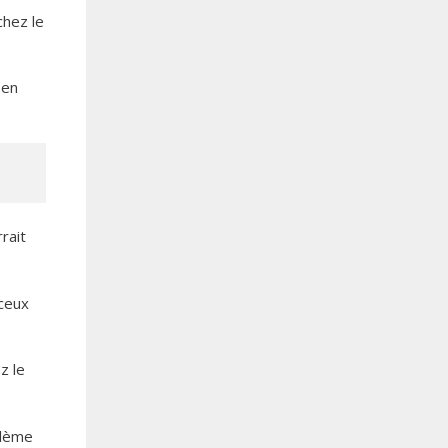
chez le
 en
rait
ceux
z le
blème