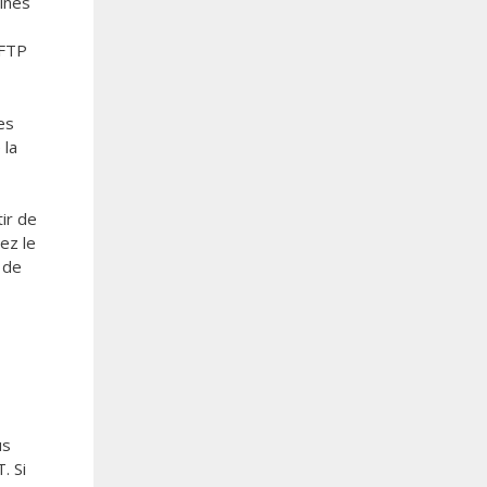
aines
 FTP
es
 la
tir de
ez le
 de
us
. Si