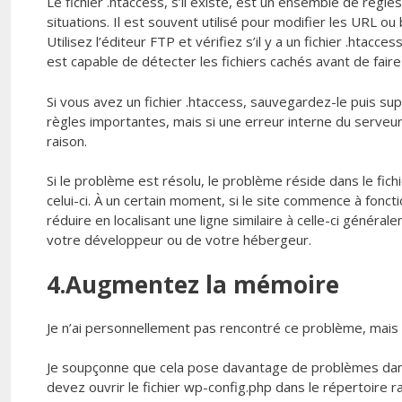
Le fichier .htaccess, s’il existe, est un ensemble de règ
situations. Il est souvent utilisé pour modifier les URL ou
Utilisez l’éditeur FTP et vérifiez s’il y a un fichier .ht
est capable de détecter les fichiers cachés avant de faire 
Si vous avez un fichier .htaccess, sauvegardez-le puis sup
règles importantes, mais si une erreur interne du serveur 
raison.
Si le problème est résolu, le problème réside dans le fichi
celui-ci. À un certain moment, si le site commence à foncti
réduire en localisant une ligne similaire à celle-ci génér
votre développeur ou de votre hébergeur.
4.Augmentez la mémoire
Je n’ai personnellement pas rencontré ce problème, mais 
Je soupçonne que cela pose davantage de problèmes dan
devez ouvrir le fichier wp-config.php dans le répertoir