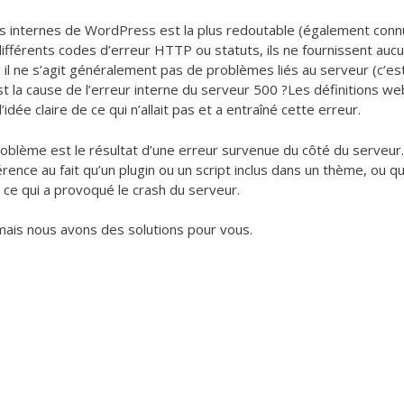
urs internes de WordPress est la plus redoutable (également con
fférents codes d’erreur HTTP ou statuts, ils ne fournissent auc
 il ne s’agit généralement pas de problèmes liés au serveur (c’es
t la cause de l’erreur interne du serveur 500 ?Les définitions w
idée claire de ce qui n’allait pas et a entraîné cette erreur.
roblème est le résultat d’une erreur survenue du côté du serveur
érence au fait qu’un plugin ou un script inclus dans un thème, ou qu
, ce qui a provoqué le crash du serveur.
, mais nous avons des solutions pour vous.