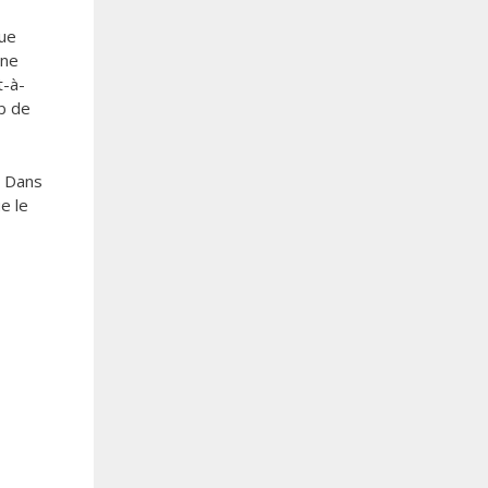
nue
une
t-à-
eb de
. Dans
e le