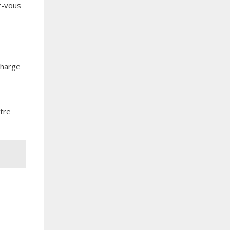
z-vous
charge
otre