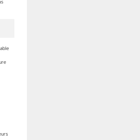
us
bable
ure
eurs