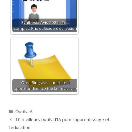
Synthesia Avis 2025 : Test
complet, Prix et Guide d'utilisation
Oura Ring avis : notre test
approfondi de ce tracker d'activité
Categories
Outils IA
Post
10 meilleurs outils d’IA pour l’apprentissage et
navigation
l’éducation