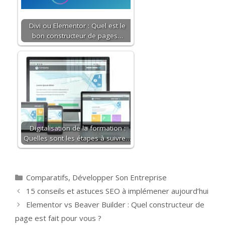
Divi ou Elementor : Quel est le
bon constructeur de pages…
Digitalisation de la formation :
Quelles sont les étapes à suivre…
Categories
Comparatifs
,
Développer Son Entreprise
Post
15 conseils et astuces SEO à implémener aujourd’hui
navigation
Elementor vs Beaver Builder : Quel constructeur de
page est fait pour vous ?